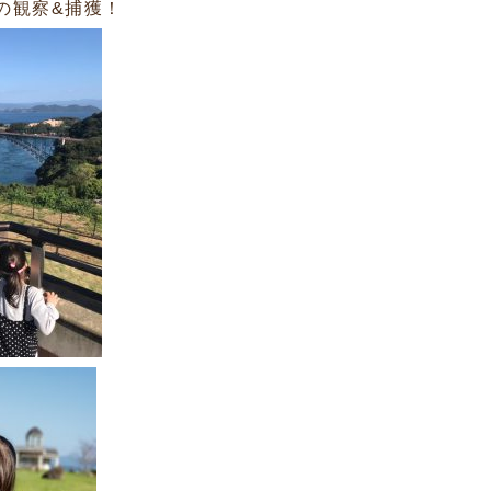
の観察&捕獲！