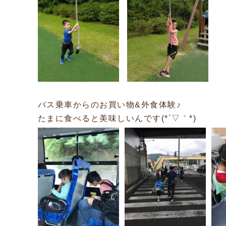
バス乗車からのお買い物&外食体験♪
たまに食べると美味しいんです(*´▽｀*)