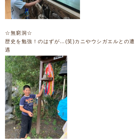
☆無窮洞☆
歴史を勉強！のはずが…(笑)カニやウシガエルとの遭
遇