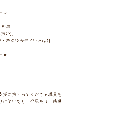
～☆
事務局
ーム携帯)］
達支援・放課後等デイいろは)］
～★
支援に携わってくださる職員を
りに笑いあり、発見あり、感動