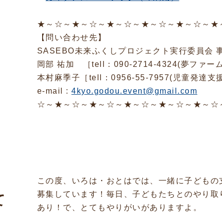
★～☆～★～☆～★～☆～★～☆～★～☆～★
【問い合わせ先】
SASEBO未来ふくしプロジェクト実行委員会 
岡部 祐加 ［tell：090-2714-4324(夢ファ
本村麻季子［tell：0956-55-7957(児童発
e-mail :
4kyo.godou.event@gmail.com
☆～★～☆～★～☆～★～☆～★～☆～★～☆
この度、いろは・おとはでは、一緒に子どもの
募集しています！毎日、子どもたちとのやり取
て
あり！で、とてもやりがいがありますよ。