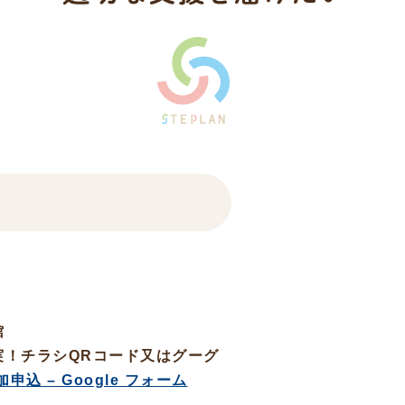
館
実！チラシQRコード又はグーグ
込 – Google フォーム