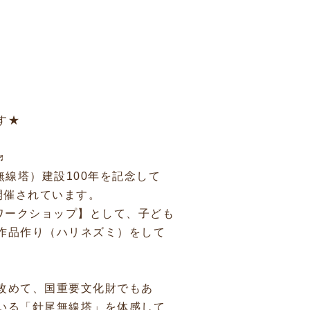
す★
♬
無線塔）建設100年を記念して
開催されています。
ワークショップ】として、子ども
作品作り（ハリネズミ）をして
改めて、国重要文化財でもあ
いる「針尾無線塔」を体感して